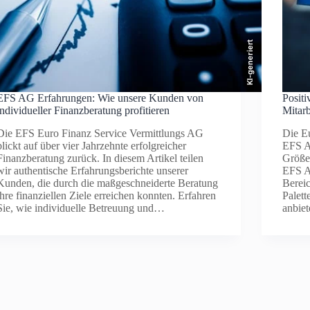
KI-generiert
EFS AG Erfahrungen: Wie unsere Kunden von
Posit
individueller Finanzberatung profitieren
Mitarb
Die EFS Euro Finanz Service Vermittlungs AG
Die E
blickt auf über vier Jahrzehnte erfolgreicher
EFS AG
Finanzberatung zurück. In diesem Artikel teilen
Größe 
wir authentische Erfahrungsberichte unserer
EFS AG
Kunden, die durch die maßgeschneiderte Beratung
Bereic
ihre finanziellen Ziele erreichen konnten. Erfahren
Palett
Sie, wie individuelle Betreuung und…
anbie